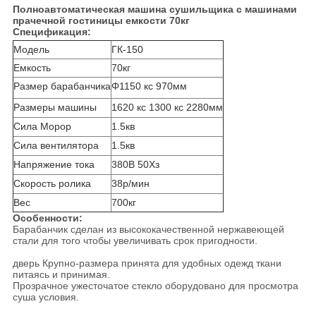
Полноавтоматическая машина сушильщика с машинами
прачечной гостиницы емкости 70кг
Спецификация:
Модель
ГК-150
Емкость
70кг
Размер барабанчика
Φ1150 кс 970мм
Размеры машины
1620 кс 1300 кс 2280мм
Сила Морор
1.5кв
Сила вентилятора
1.5кв
Напряжение тока
380В 50Хз
Скорость ролика
38р/мин
Вес
700кг
Особенности:
Барабанчик сделан из высококачественной нержавеющей
стали для того чтобы увеличивать срок пригодности.
дверь Крупно-размера принята для удобных одежд ткани
питаясь и принимая.
Прозрачное ужесточатое стекло оборудовано для просмотра
суша условия.