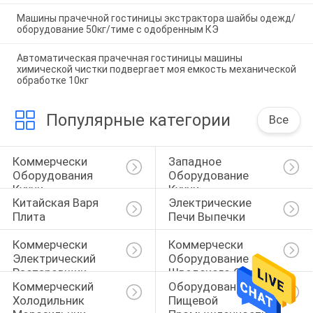
Машины прачечной гостиницы экстрактора шайбы одежд/
оборудование 50кг/тиме с одобренным КЭ
Автоматическая прачечная гостиницы машины
химической чистки подвергает моя емкость механической
обработке 10кг
Популярные категории
Все
Коммерчески 
Западное 
Оборудования 
Оборудование 
Кухни
Кухни
Китайская Варя 
Электрические 
Плита
Печи Выпечки
Коммерчески 
Коммерчески 
Электрический 
Оборудование 
Распаровщик
Шведского Стола
Коммерческий 
Оборудования 
Холодильник 
Пищевой 