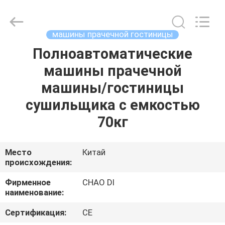
Guangzhou
IMO
Catering
equipments
limited.
машины прачечной гостиницы
All
Rights
Reserved.
Полноавтоматические
ДОМ
машины прачечной
ПРОДУКТЫ
машины/гостиницы
сушильщика с емкостью
ВИДЕО
70кг
О
Место
Китай
происхождения:
НАС
Фирменное
CHAO DI
наименование:
ПУТЕШЕСТВИЕ
ФАБРИКИ
Сертификация:
CE