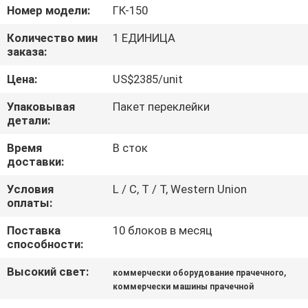
Номер модели:
ГК-150
ПРОВЕРКА
Количество мин
1 ЕДИНИЦА
КАЧЕСТВА
заказа:
Цена:
US$2385/unit
СВЯЖИТЕСЬ
Упаковывая
Пакет переклейки
МЫ
детали:
Время
В сток
НОВОСТИ
доставки:
Условия
L / C, T / T, Western Union
оплаты:
СЛУЧАИ
Поставка
10 блоков в месяц
способности:
VR
Высокий свет:
,
коммерчески оборудование прачечного
коммерчески машины прачечной
КАРТА