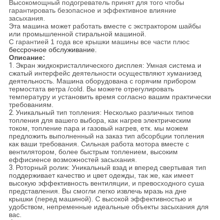
Высокомощный подогреватель принят для того чтобы
гарантировать безопасное и эффективное влияние
засыхания.
Эта машина может работать вместе с экстрактором шайбы
или промышленной стиральной машиной.
С гарантией 1 года все крышки машины все части плюс
бессрочное обслуживание.
Описание:
1.
Экран жидкокристаллического дисплея: Умная система и
сжатый интерфейс деятельности осуществляют хуманизед
деятельность. Машина оборудована с горячим прибором
термостата ветра /cold. Вы можете отрегулировать
температуру и установить время согласно вашим практически
требованиям.
2.
Уникальный тип топления: Несколько различных типов
топления для вашего выбора, как нагрев электрическим
током, топление пара и газовый нагрев, етк. мы можем
предложить выполненный на заказ тип абсорбции топления
как ваши требования. Сильная работа мотора вместе с
вентилятором, более быстрым топлением, высоким
еффисиенсе возможностей засыхания.
3.
Роторный ролик: Уникальный взад и вперед свертывая тип
поддерживает качество и цвет одежды, так же, как имеет
высокую эффективность вентиляции, и превосходного суша
представления. Вы смогли легко извлечь мразь на дне
крышки (перед машиной). С высокой эффективностью и
удобством, непременные идеальные объекты засыхания для
вас.