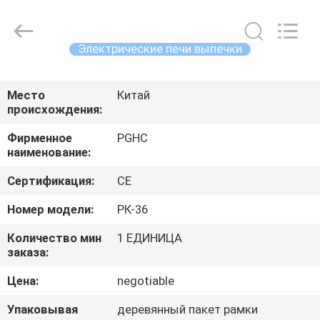
Guangzhou
IMO
Catering
equipments
limited.
Электрические печи выпечки
All
Rights
Reserved.
ДОМ
Место
Китай
происхождения:
ПРОДУКТЫ
Фирменное
PGHC
наименование:
ВИДЕО
Сертификация:
CE
О
Номер модели:
РК-36
НАС
Количество мин
1 ЕДИНИЦА
заказа:
ПУТЕШЕСТВИЕ
Цена:
negotiable
ФАБРИКИ
Упаковывая
деревянный пакет рамки