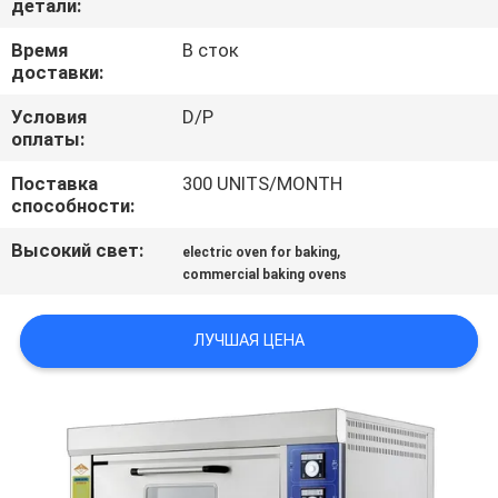
детали:
ПРОВЕРКА
Время
В сток
доставки:
КАЧЕСТВА
Условия
D/P
оплаты:
СВЯЖИТЕСЬ
Поставка
300 UNITS/MONTH
МЫ
способности:
Высокий свет:
,
electric oven for baking
НОВОСТИ
commercial baking ovens
СЛУЧАИ
ЛУЧШАЯ ЦЕНА
VR
КАРТА