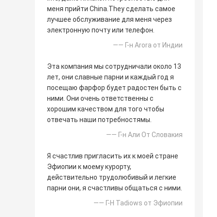
меня прийти China.They сделать самое
лучшее обслуживание для меня через
электронную почту или телефон.
—— Г-н Arora от Индии
Эта компания мы сотрудничали около 13
лет, они славные парни и каждый год я
посещаю фарфор будет радостен быть с
ними. Они очень ответственны с
хорошим качеством для того чтобы
отвечать наши потребностямы.
—— Г-н Али От Словакия
Я счастлив пригласить их к моей стране
Эфиопии к моему курорту,
действительно трудолюбивый и легкие
парни они, я счастливы общаться с ними.
—— Г-Н Tadiows от Эфиопии