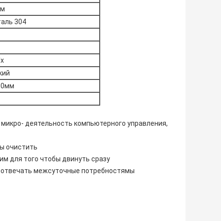
мм
аль 304
/х
кий
80мм
микро- деятельность компьютерного управления,
бы очистить
им для того чтобы двинуть сразу
ых отвечать межсуточные потребностямы