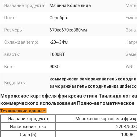
Название продукта:
Машина Коиле льда
Мате
Цвет:
Серебра
Емко
Размеры:
670кс670кс880мм
Зона:
Охлаждая temp:
-20~34℃
Напр
власть:
1000ВТ
Заме
Вес:
90KG
WN:
коммерчески замораживатель холодил
Выделить:
замораживатель холодильника underco
Мороженое картофеля фри крена стиля Таиланда лотк
коммерческого использования Полно-автоматическое
Технические данные:
Название продукта
Мороженое картофеля фри кр
Напряжение тока
220В/50Х
Сила (в)
1000В