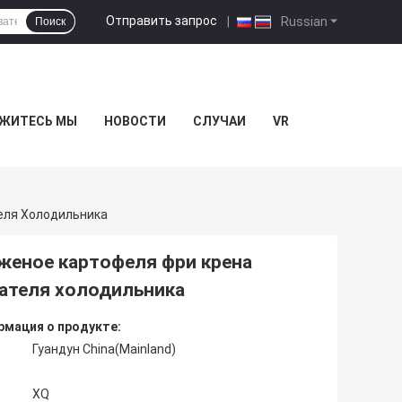
Отправить запрос
|
Russian
Поиск
ЖИТЕСЬ МЫ
НОВОСТИ
СЛУЧАИ
VR
еля Холодильника
женое картофеля фри крена
ателя холодильника
мация о продукте:
Гуандун China(Mainland)
XQ