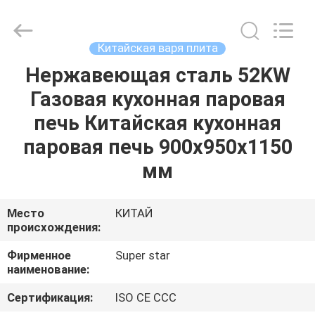
Guangzhou
IMO
Catering
equipments
limited.
Китайская варя плита
All
Rights
Reserved.
Нержавеющая сталь 52KW
ДОМ
Газовая кухонная паровая
ПРОДУКТЫ
печь Китайская кухонная
паровая печь 900x950x1150
ВИДЕО
мм
О
Место
КИТАЙ
происхождения:
НАС
Фирменное
Super star
наименование:
ПУТЕШЕСТВИЕ
ФАБРИКИ
Сертификация:
ISO CE CCC