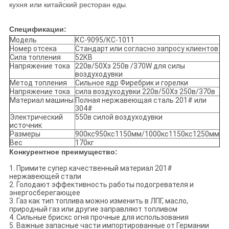
кухня или китайский ресторан еды
.
Спецификации:
Модель
КС-9095/КС-1011
Номер отсека
Стандарт или согласно запросу клиентов
Сила топления
52КВ
Напряжение тока
220в/50Хз 250в /370W для силы
воздуходувки
Метод топления
Сильное ядр Фиребрик и горелки
Напряжение тока
сила воздуходувки 220в/50Хз 250в/370в
Материал машины
Полная нержавеющая сталь 201# или
304#
Электрический
550в силой воздуходувки
источник
Размеры
900кс950кс1150мм/1000кс1150кс1250мм
Вес
170кг
Конкурентное преимущество:
1.
Примите супер качественный материал 201#
нержавеющей стали
2.
Голодают эффективность работы подогревателя и
энергосберегающее
3.
Газ как тип топлива можно изменить в ЛПГ, масло,
природный газ или другие заправляют топливом
4.
Сильные брискс огня прочные для использования
5.
Важные запасные части импортированные от Германии