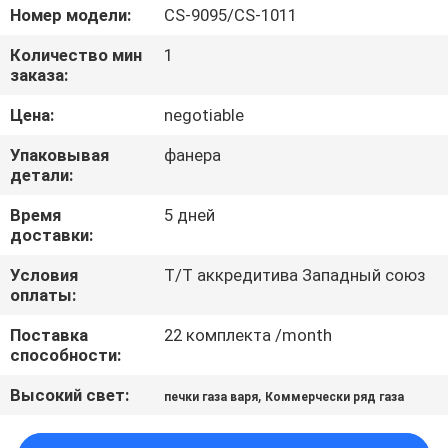
Номер модели:
CS-9095/CS-1011
ПРОВЕРКА
Количество мин
1
КАЧЕСТВА
заказа:
Цена:
negotiable
СВЯЖИТЕСЬ
Упаковывая
фанера
МЫ
детали:
Время
5 дней
НОВОСТИ
доставки:
Условия
T/T аккредитива Западный союз
оплаты:
СЛУЧАИ
Поставка
22 комплекта /month
способности:
VR
Высокий свет:
,
печки газа варя
Коммерчески ряд газа
КАРТА