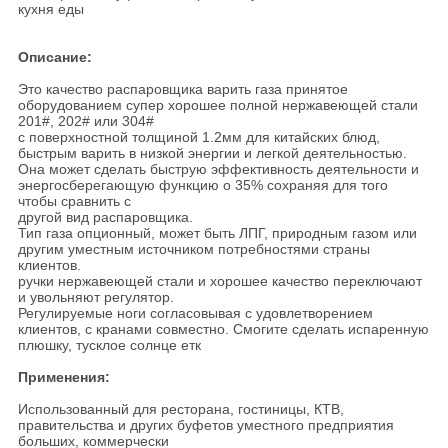
кухня еды
Описание:
Это качество распаровщика варить газа принятое
оборудованием супер хорошее полной нержавеющей стали
201#, 202# или 304#
с поверхностной толщиной 1.2мм для китайских блюд,
быстрым варить в низкой энергии и легкой деятельностью.
Она может сделать быструю эффективность деятельности и
энергосберегающую функцию о 35% сохраняя для того
чтобы сравнить с
другой вид распаровщика.
Тип газа опционный, может быть ЛПГ, природным газом или
другим уместным источником потребностями страны
клиентов.
ручки нержавеющей стали и хорошее качество переключают
и увольняют регулятор.
Регулируемые ноги согласовывая с удовлетворением
клиентов, с кранами совместно. Смогите сделать испаренную
плюшку, тусклое солнце етк
Применения:
Использованный для ресторана, гостиницы, КТВ,
правительства и других буфетов уместного предприятия
больших, коммерчески