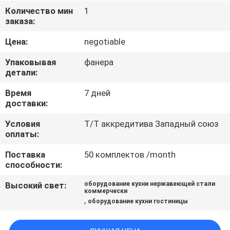
Количество мин
1
ПРОВЕРКА
заказа:
КАЧЕСТВА
Цена:
negotiable
Упаковывая
фанера
СВЯЖИТЕСЬ
детали:
МЫ
Время
7 дней
доставки:
НОВОСТИ
Условия
T/T аккредитива Западный союз
оплаты:
СЛУЧАИ
Поставка
50 комплектов /month
способности:
Высокий свет:
оборудование кухни нержавеющей стали
VR
коммерчески
,
оборудование кухни гостиницы
КАРТА