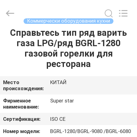
Guangzhou
IMO
Catering
equipments
limited.
Коммерчески оборудования кухни
All
Rights
Reserved.
Справьтесь тип ряд варить
ДОМ
газа LPG/ряд BGRL-1280
ПРОДУКТЫ
газовой горелки для
ресторана
ВИДЕО
Место
КИТАЙ
происхождения:
О
НАС
Фирменное
Super star
наименование:
ПУТЕШЕСТВИЕ
Сертификация:
ISO CE
ФАБРИКИ
Номер модели:
BGRL-1280/BGRL-9080 /BGRL-6080