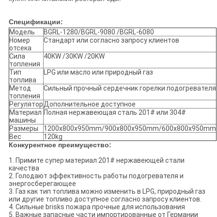
Спецификации:
Модель
BGRL-1280/BGRL-9080 /BGRL-6080
Номер
Стандарт или согласно запросу клиентов
отсека
Сила
40KW /30KW /20KW
топления
Тип
LPG или масло или природный газ
топлива
Метод
Сильный прочный сердечник горелки подогревателя
топления
Регулятор
Дополнительное доступное
Материал
Полная нержавеющая сталь 201# или 304#
машины
Размеры
1200x800x950mm/900x800x950mm/600x800x950mm
Вес
120kg
Конкурентное преимущество:
1.
Примите супер материал 201# нержавеющей стали
качества
2.
Голодают эффективность работы подогревателя и
энергосберегающее
3.
Газ как тип топлива можно изменить в LPG, природный газ
или другие топливо доступное согласно запросу клиентов.
4.
Сильные brisks пожара прочные для использования
5.
Важные запасные части импортированные от Германии