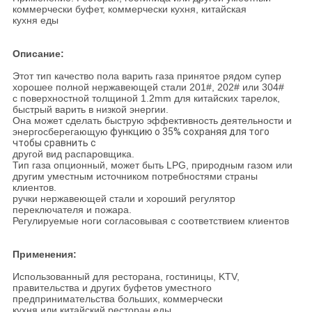
коммерчески буфет, коммерчески кухня, китайская
кухня еды
Описание:
Этот тип качество пола варить газа принятое рядом супер
хорошее полной нержавеющей стали 201#, 202# или 304#
с поверхностной толщиной 1.2mm для китайских тарелок,
быстрый варить в низкой энергии.
Она может сделать быструю эффективность деятельности и
энергосберегающую
функцию о 35% сохраняя для того
чтобы сравнить с
другой вид распаровщика.
Тип газа опционный, может быть LPG, природным газом или
другим уместным источником потребностями страны
клиентов.
ручки нержавеющей стали и хороший регулятор
переключателя и пожара.
Регулируемые ноги согласовывая с соответствием клиентов
Применения:
Использованный для ресторана, гостиницы, KTV,
правительства и других буфетов уместного
предпринимательства больших, коммерчески
кухня или китайский ресторан еды.