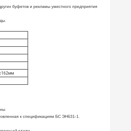
 других буфетов и рекламы уместного предприятия
еды.
с162мм
ены
отовленная к спецификациям БС ЭН631-1.
,