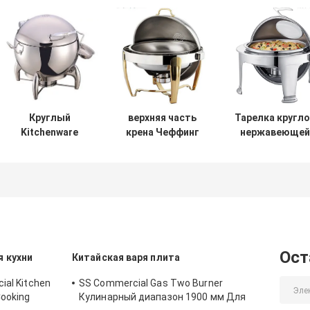
Круглый
верхняя часть
Тарелка кругл
Kitchenware
крена Чеффинг
нержавеющей
нержавеющей
Коокварес
стали ссажива
стали станции
нержавеющей
супа с ведром
стали
11.0L
480*458*460мм
круглая Дишес
6.8Л СО/КЭ
Ост
 кухни
Китайская варя плита
ial Kitchen
SS Commercial Gas Two Burner
Cooking
Кулинарный диапазон 1900 мм Для