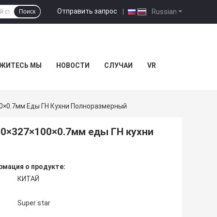
Отправить запрос
|
Russian
Поиск
ЖИТЕСЬ МЫ
НОВОСТИ
СЛУЧАИ
VR
0×0.7мм Еды ГН Кухни Полноразмерный
0×327×100×0.7мм еды ГН кухни
мация о продукте:
КИТАЙ
Super star