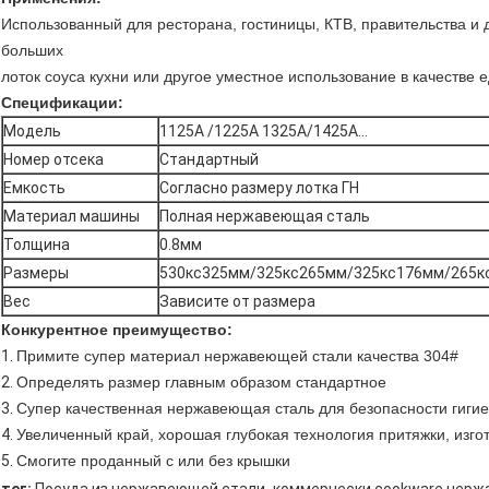
Использованный для ресторана, гостиницы, КТВ, правительства и
больших
лоток соуса кухни или другое уместное использование в качестве 
Спецификации:
Модель
1125А /1225A 1325А/1425А…
Номер отсека
Стандартный
Емкость
Согласно размеру лотка ГН
Материал машины
Полная нержавеющая сталь
Толщина
0.8мм
Размеры
530кс325мм/325кс265мм/325кс176мм/265к
Вес
Зависите от размера
Конкурентное преимущество:
1.
Примите супер материал нержавеющей стали качества 304#
2.
Определять размер главным образом стандартное
3.
Супер качественная нержавеющая сталь для безопасности гиги
4.
Увеличенный край, хорошая глубокая технология притяжки, изг
5.
Смогите проданный с или без крышки
,