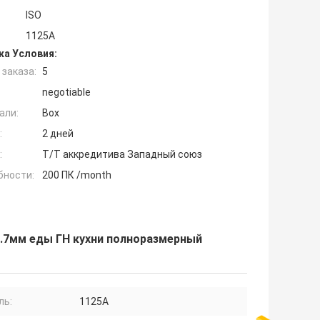
ISO
1125A
ка Условия:
заказа:
5
negotiable
али:
Box
:
2 дней
:
T/T аккредитива Западный союз
бности:
200 ПК /month
.7мм еды ГН кухни полноразмерный
ль:
1125A