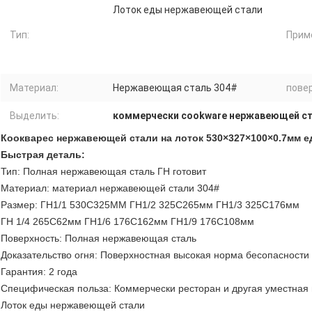
Лоток еды нержавеющей стали
Тип:
Прим
Материал:
Нержавеющая сталь 304#
пове
Выделить:
коммерчески cookware нержавеющей с
Коокварес нержавеющей стали на лоток 530×327×100×0.7мм 
Быстрая деталь:
Тип: Полная нержавеющая сталь ГН готовит
Материал: материал нержавеющей стали 304#
Размер: ГН1/1 530С325ММ ГН1/2 325С265мм ГН1/3 325С176мм
ГН 1/4 265С62мм ГН1/6 176С162мм ГН1/9 176С108мм
Поверхность: Полная нержавеющая сталь
Доказательство огня: Поверхностная высокая норма бесопасности
Гарантия: 2 года
Специфическая польза: Коммерчески ресторан и другая уместная 
Лоток еды нержавеющей стали