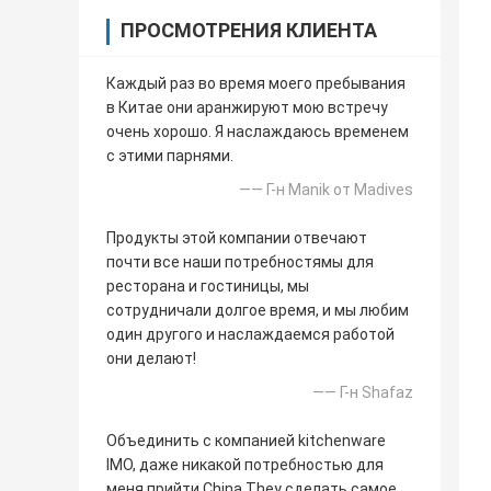
ПРОСМОТРЕНИЯ КЛИЕНТА
Каждый раз во время моего пребывания
в Китае они аранжируют мою встречу
очень хорошо. Я наслаждаюсь временем
с этими парнями.
—— Г-н Manik от Madives
Продукты этой компании отвечают
почти все наши потребностямы для
ресторана и гостиницы, мы
сотрудничали долгое время, и мы любим
один другого и наслаждаемся работой
они делают!
—— Г-н Shafaz
Объединить с компанией kitchenware
IMO, даже никакой потребностью для
меня прийти China.They сделать самое