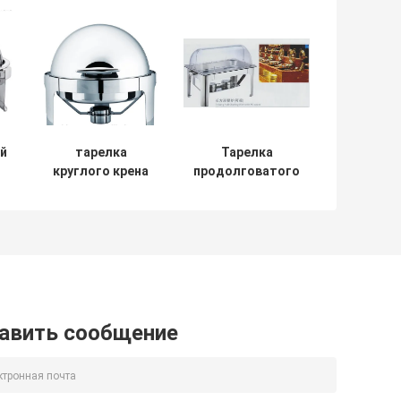
ой
тарелка
Тарелка
круглого крена
продолговатого
я
6L ссаживая,
крена Cookwares
Cookware
нержавеющей
верхней части
стали ресторана
крена
ссаживая с
нержавеющей
крышкой ПК
стали
авить сообщение