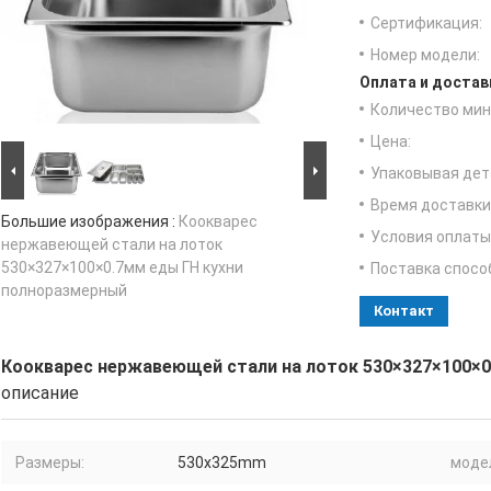
Сертификация:
Номер модели:
Оплата и достав
Количество мин 
Цена:
Упаковывая дет
Время доставки
Большие изображения :
Коокварес
Условия оплаты
нержавеющей стали на лоток
530×327×100×0.7мм еды ГН кухни
Поставка спосо
полноразмерный
Контакт
Коокварес нержавеющей стали на лоток 530×327×100×0
описание
Размеры:
530x325mm
моде