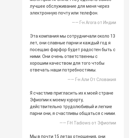
лучшее обслуживание для меня через
электронную почту или телефон.
—— Г-н Arora от Индии
Эта компания мы сотрудничали около 13
лет, они славные парни и каждый год я
посещаю фарфор будет радостен быть с
ними. Они очень ответственны с
хорошим качеством для того чтобы
отвечать наши потребностямы.
—— Г-н Али От Словакия
Я счастлив пригласить их к моей стране
Эфиопии к моему курорту,
действительно трудолюбивый и легкие
парни они, я счастливы общаться с ними.
—— Г-Н Tadiows от Эфиопии
Мы в почти 15 летах отношения, они