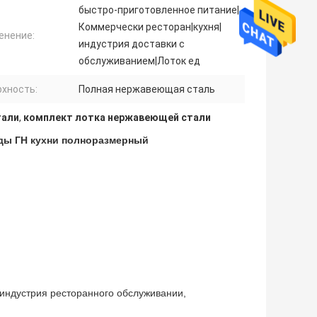
быстро-приготовленное питание|
Коммерчески ресторан|кухня|
енение:
индустрия доставки с
обслуживанием|Лоток ед
рхность:
Полная нержавеющая сталь
тали
,
комплект лотка нержавеющей стали
еды ГН кухни полноразмерный
индустрия ресторанного обслуживании,