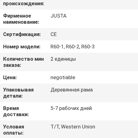
происхождения:
ПРОВЕРКА
Фирменное
JUSTA
наименование:
КАЧЕСТВА
Сертификация:
CE
СВЯЖИТЕСЬ
Номер модели:
R60-1, R60-2, R60-3
МЫ
Количество мин
2 единицы
заказа:
НОВОСТИ
Цена:
negotiable
Упаковывая
Деревянная рама
СЛУЧАИ
детали:
Время
5-7 рабочих дней
VR
доставки:
Условия
T/T, Western Union
КАРТА
оплаты: