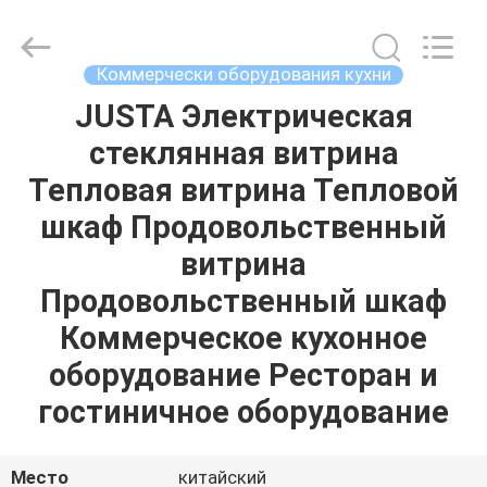
Guangzhou
IMO
Catering
equipments
limited.
Коммерчески оборудования кухни
All
Rights
Reserved.
JUSTA Электрическая
ДОМ
стеклянная витрина
ПРОДУКТЫ
Тепловая витрина Тепловой
шкаф Продовольственный
ВИДЕО
витрина
Продовольственный шкаф
О
Коммерческое кухонное
НАС
оборудование Ресторан и
гостиничное оборудование
ПУТЕШЕСТВИЕ
ФАБРИКИ
Место
китайский