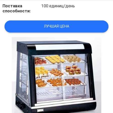
САЙТА
Поставка
100 единиц/день
способности:
PRIVACY
ЛУЧШАЯ ЦЕНА
POLICY