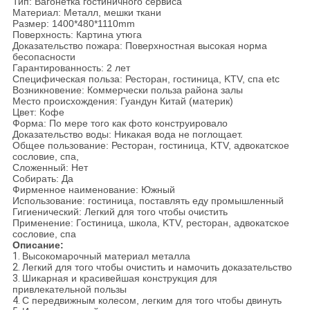
Тип: Вагонетка гостиничного сервиса
Материал: Металл, мешки ткани
Размер: 1400*480*1110mm
Поверхность: Картина утюга
Доказательство пожара: Поверхностная высокая норма
бесопасности
Гарантированность: 2 лет
Специфическая польза: Ресторан, гостиница, KTV, спа etc
Возникновение: Коммерчески польза района залы
Место происхождения: Гуандун Китай (материк)
Цвет: Кофе
Форма: По мере того как фото конструировало
Доказательство воды: Никакая вода не поглощает.
Общее пользование: Ресторан, гостиница, KTV, адвокатское
сословие, спа,
Сложенный: Нет
Собирать: Да
Фирменное наименование: Южный
Использование: гостиница, поставлять еду промышленный
Гигиенический: Легкий для того чтобы очистить
Применение: Гостиница, школа, KTV, ресторан, адвокатское
сословие, спа
Описание:
1.
Высокомарочный материал металла
2.
Легкий для того чтобы очистить и намочить доказательство
3.
Шикарная и красивейшая конструкция для
привлекательной пользы
4.
С передвижным колесом, легким для того чтобы двинуть