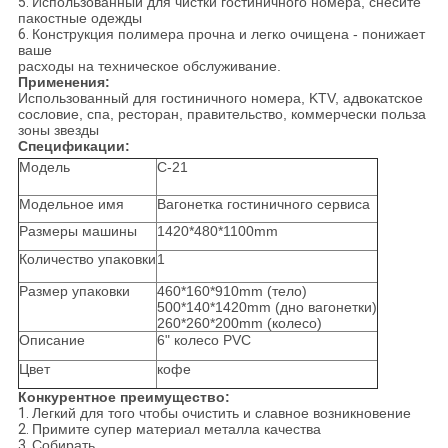
5.
Использованный для чистки гостиничного номера, снесите
пакостные одежды
6.
Конструкция полимера прочна и легко очищена - понижает
ваше
расходы на техническое обслуживание.
Применения:
Использованный для гостиничного номера, KTV, адвокатское
сословие, спа, ресторан, правительство, коммерчески польза
зоны звезды
Спецификации:
Модель
C-21
Модельное имя
Вагонетка гостиничного сервиса
Размеры машины
1420*480*1100mm
Количество упаковки
1
Размер упаковки
460*160*910mm (тело)
500*140*1420mm (дно вагонетки)
260*260*200mm (колесо)
Описание
6" колесо PVC
Цвет
кофе
Конкурентное преимущество:
1.
Легкий для того чтобы очистить и славное возникновение
2.
Примите супер материал металла качества
3.
Собирать