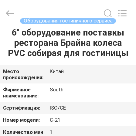
Guangzhou
IMO
Catering
equipments
limited.
Оборудования гостиничного сервиса
All
Rights
Reserved.
6" оборудование поставкы
ДОМ
ресторана Брайна колеса
ПРОДУКТЫ
PVC собирая для гостиницы
ВИДЕО
Место
Китай
происхождения:
О
Фирменное
South
наименование:
НАС
Сертификация:
ISO/CE
ПУТЕШЕСТВИЕ
Номер модели:
C-21
ФАБРИКИ
Количество мин
1