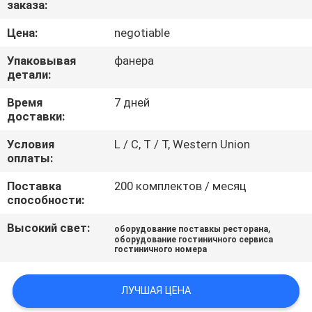
заказа:
ПРОВЕРКА
Цена:
negotiable
КАЧЕСТВА
Упаковывая
фанера
детали:
СВЯЖИТЕСЬ
Время
7 дней
доставки:
МЫ
Условия
L / C, T / T, Western Union
оплаты:
НОВОСТИ
Поставка
200 комплектов / месяц
способности:
СЛУЧАИ
Высокий свет:
,
оборудование поставкы ресторана
оборудование гостиничного сервиса
гостиничного номера
VR
ЛУЧШАЯ ЦЕНА
КАРТА