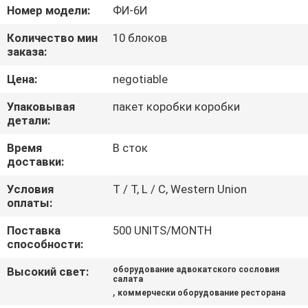
Номер модели:
ФИ-6И
ПРОВЕРКА
Количество мин
10 блоков
КАЧЕСТВА
заказа:
Цена:
negotiable
СВЯЖИТЕСЬ
Упаковывая
пакет коробки коробки
МЫ
детали:
Время
В сток
НОВОСТИ
доставки:
Условия
T / T, L / C, Western Union
оплаты:
СЛУЧАИ
Поставка
500 UNITS/MONTH
способности:
VR
Высокий свет:
оборудование адвокатского сословия
салата
,
КАРТА
коммерчески оборудование ресторана