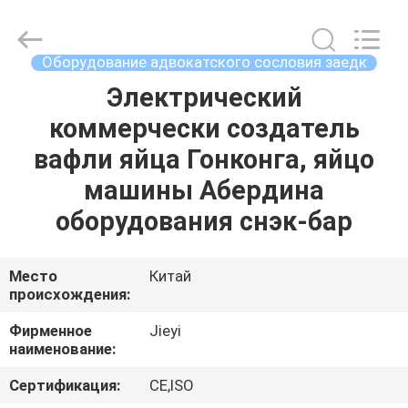
Guangzhou
IMO
Catering
equipments
limited.
Оборудование адвокатского сословия заедк
All
Rights
Reserved.
Электрический
ДОМ
коммерчески создатель
ПРОДУКТЫ
вафли яйца Гонконга, яйцо
машины Абердина
ВИДЕО
оборудования снэк-бар
О
Место
Китай
происхождения:
НАС
Фирменное
Jieyi
наименование:
ПУТЕШЕСТВИЕ
ФАБРИКИ
Сертификация:
CE,ISO