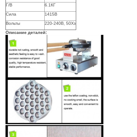
Г/В
6.1КГ
Сила
1415В
Вольты
220-240В, 50Хз
Описание деталей: