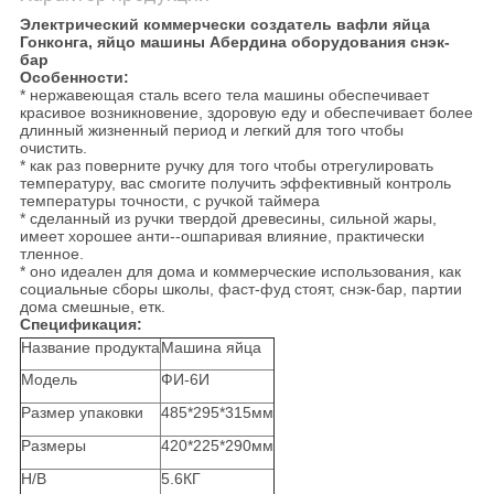
Электрический коммерчески создатель вафли яйца
Гонконга, яйцо машины Абердина оборудования снэк-
бар
Особенности:
* нержавеющая сталь всего тела машины обеспечивает
красивое возникновение, здоровую еду и обеспечивает более
длинный жизненный период и легкий для того чтобы
очистить.
* как раз поверните ручку для того чтобы отрегулировать
температуру, вас смогите получить эффективный контроль
температуры точности, с ручкой таймера
* сделанный из ручки твердой древесины, сильной жары,
имеет хорошее анти--ошпаривая влияние, практически
тленное.
* оно идеален для дома и коммерческие использования, как
социальные сборы школы, фаст-фуд стоят, снэк-бар, партии
дома смешные, етк.
Спецификация:
Название продукта
Машина яйца
Модель
ФИ-6И
Размер упаковки
485*295*315мм
Размеры
420*225*290мм
Н/В
5.6КГ