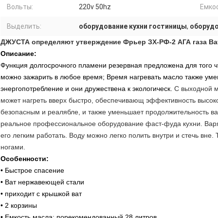
Вольты:
220v 50hz
Емко
Выделить:
оборудование кухни гостиницы
,
оборудо
ДЖУСТА определяют утверждение Фрьер ЗХ-РФ-2 АГА газа Ва
Описание:
Функция долгосрочного пламени резервная предложена для того чт
можно зажарить в любое время;
Время нагревать масло также ум
энергопотребление и они дружествена к экологическ.
С выходной 
может нагреть вверх быстро, обеспечивающ эффективность высоко
безопасным и реалябле, и также уменьшает продолжительность ва
реальное профессиональное оборудование фаст-фуда кухни. Варя 
его легким работать. Воду можно легко полить внутри и стечь вн
ногами.
Особенности:
• Быстрое спасение
• Ват нержавеющей стали
• приходит с крышкой ват
• 2 корзины
• Емкость масла: порекомендованный 28 литров