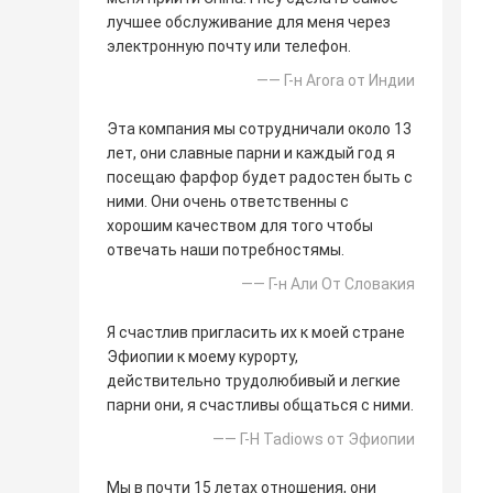
лучшее обслуживание для меня через
электронную почту или телефон.
—— Г-н Arora от Индии
Эта компания мы сотрудничали около 13
лет, они славные парни и каждый год я
посещаю фарфор будет радостен быть с
ними. Они очень ответственны с
хорошим качеством для того чтобы
отвечать наши потребностямы.
—— Г-н Али От Словакия
Я счастлив пригласить их к моей стране
Эфиопии к моему курорту,
действительно трудолюбивый и легкие
парни они, я счастливы общаться с ними.
—— Г-Н Tadiows от Эфиопии
Мы в почти 15 летах отношения, они