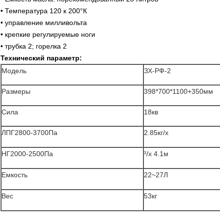
• Температура 120 к 200°К
• управление милливольта
• крепкие регулируемые ноги
• трубка 2; горелка 2
Технический параметр:
Модель
ЗХ-РФ-2
Размеры
398*700*1100+350мм
Сила
18кв
ЛПГ2800-3700Па
2.85кг/х
НГ2000-2500Па
³/х 4.1м
Емкость
22~27Л
Вес
53кг