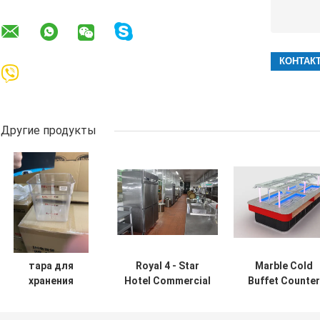
Другие продукты
тара для
Royal 4 - Star
Marble Cold
хранения
Hotel Commercial
Buffet Counter
коробки еды
Kitchen
Crystal Column
поликарбоната
Equipments /
Commercial