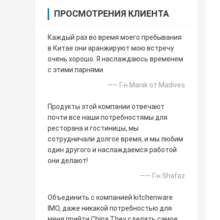
ПРОСМОТРЕНИЯ КЛИЕНТА
Каждый раз во время моего пребывания
в Китае они аранжируют мою встречу
очень хорошо. Я наслаждаюсь временем
с этими парнями.
—— Г-н Manik от Madives
Продукты этой компании отвечают
почти все наши потребностямы для
ресторана и гостиницы, мы
сотрудничали долгое время, и мы любим
один другого и наслаждаемся работой
они делают!
—— Г-н Shafaz
Объединить с компанией kitchenware
IMO, даже никакой потребностью для
меня прийти China.They сделать самое