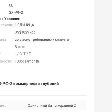
CE
ЗХ-РФ-2
ка Условия:
заказа:
1 ЕДИНИЦА
US$1029 /pc
али:
согласно требованию к клиента
:
В сток
:
L / C, T / T
бности:
100pcs/month
Х-РФ-2 коммерчески глубокий
ция:
Одиночный Ват с корзиной 2