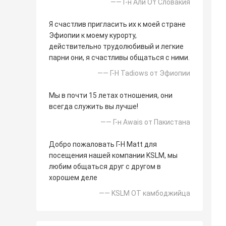
—— Г-н Али От Словакия
Я счастлив пригласить их к моей стране
Эфиопии к моему курорту,
действительно трудолюбивый и легкие
парни они, я счастливы общаться с ними.
—— Г-Н Tadiows от Эфиопии
Мы в почти 15 летах отношения, они
всегда служить вы лучше!
—— Г-н Awais от Пакистана
Добро пожаловать Г-Н Matt для
посещения нашей компании KSLM, мы
любим общаться друг с другом в
хорошем деле
—— KSLM ОТ камбоджийца