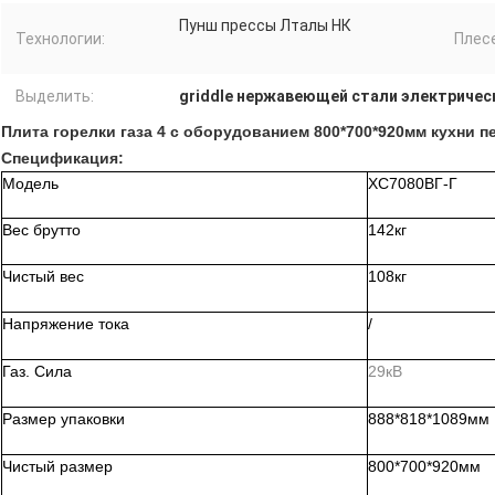
Пунш прессы Лталы НК
Технологии:
Плес
Выделить:
griddle нержавеющей стали электричес
Плита горелки газа 4 с оборудованием 800*700*920мм кухни п
Спецификация:
Модель
ХС7080ВГ-Г
Вес брутто
142кг
Чистый вес
108кг
Напряжение тока
/
Газ. Сила
29кВ
Размер упаковки
888*818*1089мм
Чистый размер
800*700*920мм