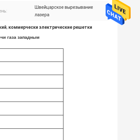
Швейцарское вырезывание
ень:
лазера
кий
,
коммерчески электрические решетки
ечи газа западным