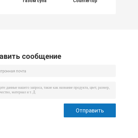
газом супа
Countertop
емкости
коммерчески
оборудования
электрический с
о
100Л кухни
нагревательной
чайника супа
плитой для
лоток
кухни ресторана
й
западного кипя
авить сообщение