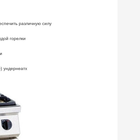
еспечить различную силу
ждой горелки
и
) ундернеатх