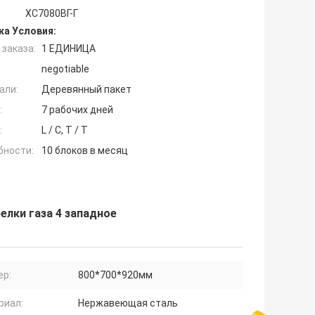
ХС7080ВГ-Г
ка Условия:
заказа:
1 ЕДИНИЦА
negotiable
али:
Деревянный пакет
:
7 рабочих дней
:
L / C, T / T
бности:
10 блоков в месяц
елки газа 4 западное
ер:
800*700*920мм
риал:
Нержавеющая сталь