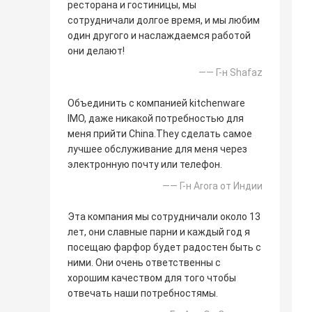
ресторана и гостиницы, мы
сотрудничали долгое время, и мы любим
один другого и наслаждаемся работой
они делают!
—— Г-н Shafaz
Объединить с компанией kitchenware
IMO, даже никакой потребностью для
меня прийти China.They сделать самое
лучшее обслуживание для меня через
электронную почту или телефон.
—— Г-н Arora от Индии
Эта компания мы сотрудничали около 13
лет, они славные парни и каждый год я
посещаю фарфор будет радостен быть с
ними. Они очень ответственны с
хорошим качеством для того чтобы
отвечать наши потребностямы.