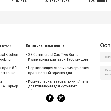
тип плита
электрическая
гостиницы
макаронных
плитка с
нержавеющей
изделий
оборудованием
стали
коммерчески
французским
коммерчески с
боилера лапши
Teppanyaki1
шкафом для
оборудования
кухни шкафа
газа и
кухни
западным
электрически
электрического
электрический
Ост
 кухни
Китайская варя плита
ial Kitchen
SS Commercial Gas Two Burner
Cooking
Кулинарный диапазон 1900 мм Для
гостиницы
 кухни 8Л
Нержавеющая сталь коммерческая
топ танка
кухня полный горелка для
ой еды
приготовления пищи BGRL-1280
и
Коммерческая газовая кухня / печь
 4 - Фрьер
для кулинарии для кухонного
м
оборудования