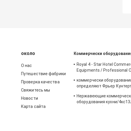
около
Коммерчески оборудования
Royal 4 - Star Hotel Commerc
О нас
Equipments / Professional 
Путешествие фабрики
Equipment
коммерчески оборудования
Проверка качества
определяют Фрьер Кунтер
Свяжитесь мы
электрический для глубок
Нержавеющие коммерческ
Фрьер
Новости
оборудования кухни/4кс13Л
Карта сайта
Силидер глубокий с шкафо